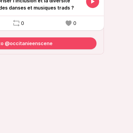
ser l’inclusion et la diversité
 des danses et musiques trads ?
0
0
 to @occitanieenscene