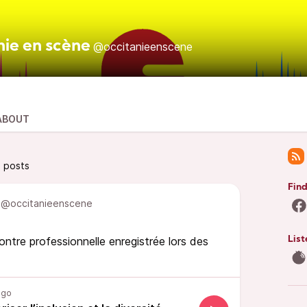
nie en scène
@occitanieenscene
ABOUT
e posts
Find
@occitanieenscene
ontre professionnelle enregistrée lors des
List
ago